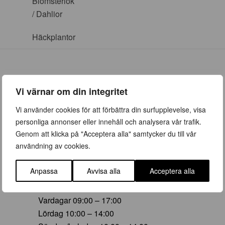
Blomsterlök
/ Dahlior
Häckplantor
Vi värnar om din integritet
ÖPPETTIDER
Vi använder cookies för att förbättra din surfupplevelse, visa
personliga annonser eller innehåll och analysera vår trafik.
Vår (23 mars – 28 juni)
Genom att klicka på "Acceptera alla" samtycker du till vår
Vardagar 09:00 – 19:00
användning av cookies.
Lördag 10:00 – 16:00
Söndag/helgdag 10:00 – 16:00
Anpassa
Avvisa alla
Acceptera alla
Sommar (29 juni – 16 aug)
Vardagar 09:00 – 17:00
Lördag 10:00 – 14:00