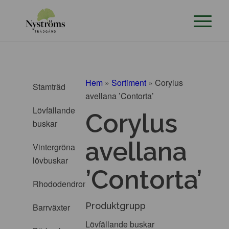
Hem
»
Sortiment
»
Corylus
Stamträd
avellana ’Contorta’
Lövfällande
Corylus
buskar
avellana
Vintergröna
lövbuskar
’Contorta’
Rhododendron
Produktgrupp
Barrväxter
Lövfällande buskar