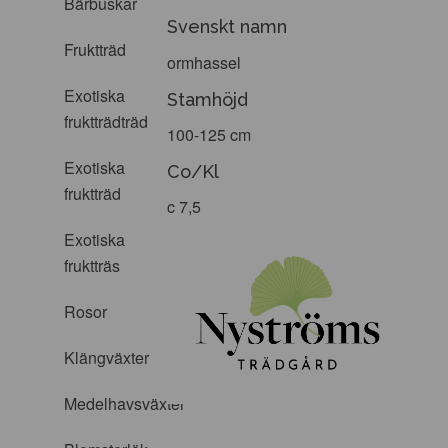
Bärbuskar
Svenskt namn
Fruktträd
ormhassel
Exotiska
Stamhöjd
fruktträdträd
100-125 cm
Exotiska
Co/Kl
fruktträd
c 7,5
Exotiska
fruktträs
Rosor
Klängväxter
Medelhavsväxter