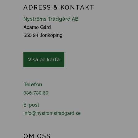
ADRESS & KONTAKT
Nyströms Trädgård AB
Axamo Gård
555 94 Jönköping
Visa på karta
Telefon
036-730 60
E-post
info@nystromstradgard.se
OM OSS