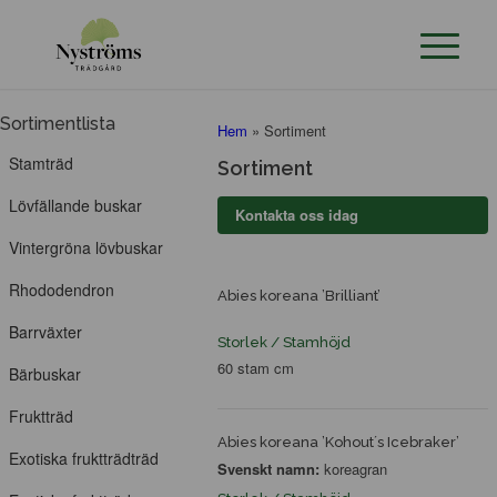
Sortimentlista
Hem
»
Sortiment
Stamträd
Sortiment
Lövfällande buskar
Kontakta oss idag
Vintergröna lövbuskar
Rhododendron
Abies koreana ’Brilliant’
Barrväxter
Storlek / Stamhöjd
60 stam cm
Bärbuskar
Fruktträd
Abies koreana ’Kohout´s Icebraker’
Exotiska fruktträdträd
Svenskt namn:
koreagran