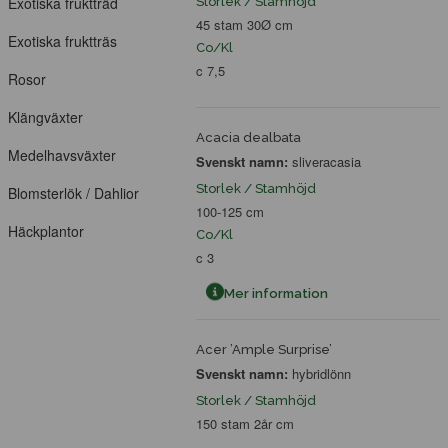
Exotiska fruktträd
Storlek / Stamhöjd
45 stam 30Ø cm
Exotiska fruktträs
Co/Kl
c 7,5
Rosor
Klängväxter
Acacia dealbata
Medelhavsväxter
Svenskt namn:
sliveracasia
Storlek / Stamhöjd
Blomsterlök / Dahlior
100-125 cm
Häckplantor
Co/Kl
c 3
Mer information
Acer ’Ample Surprise’
Svenskt namn:
hybridlönn
Storlek / Stamhöjd
150 stam 2år cm