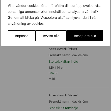
Acer davidii
Vi använder cookies för att förbättra din surfupplevelse, visa
Svenskt namn:
davidslönn
personliga annonser eller innehåll och analysera vår trafik.
Storlek / Stamhöjd
Genom att klicka på "Acceptera alla" samtycker du till vår
100-125 cm
användning av cookies.
Co/Kl
c 10
Anpassa
Avvisa alla
Acceptera alla
Acer davidii ’Viper’
Svenskt namn:
davidslönn
Storlek / Stamhöjd
120-140 cm
Co/Kl
m.kl.
Acer davidii ’Viper’
Svenskt namn:
davidslönn
Storlek / Stamhöjd