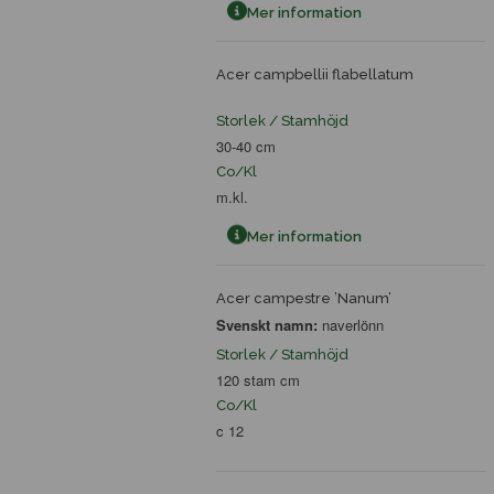
Mer information
Acer campbellii flabellatum
Storlek / Stamhöjd
30-40 cm
Co/Kl
m.kl.
Mer information
Acer campestre ’Nanum’
Svenskt namn:
naverlönn
Storlek / Stamhöjd
120 stam cm
Co/Kl
c 12