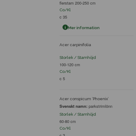
flerstam 200-250 cm
Co/Kl
c 35
Mer information
Acer carpinifolia
Storlek / Stamhöjd
100-120 cm
Co/Kl
c 5
Acer conspicum ’Phoenix’
Svenskt namn:
parkstrimlönn
Storlek / Stamhöjd
60-80 cm
Co/Kl
c 3