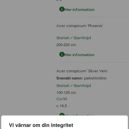
Mer information
Acer conspicum ’Phoenix’
Storlek / Stamhöjd
200-220 cm
Mer information
Acer conspicum ’Silver Vein’
Svenskt namn:
parkstrimlönn
Storlek / Stamhöjd
100-125 cm
Co/Kl
c 16,5
Mer information
Vi värnar om din integritet