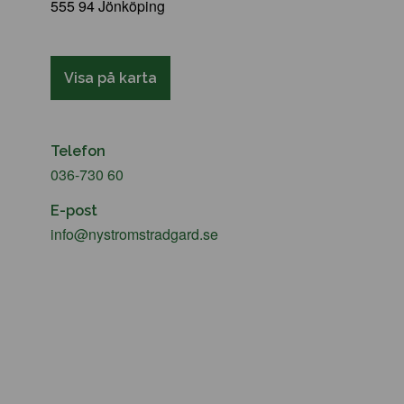
555 94 Jönköping
Visa på karta
Telefon
036-730 60
E-post
info@nystromstradgard.se