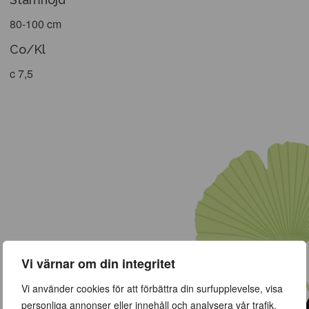
80-100 cm
Co/Kl
c 7,5
Vi värnar om din integritet
Vi använder cookies för att förbättra din surfupplevelse, visa
personliga annonser eller innehåll och analysera vår trafik.