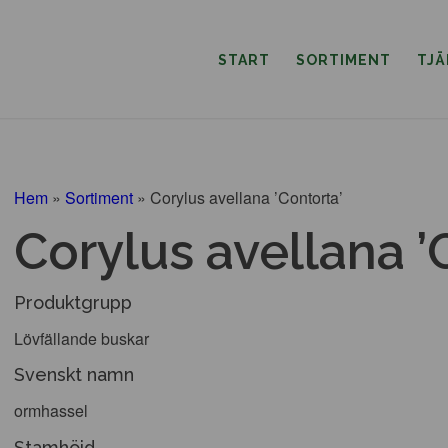
START
SORTIMENT
TJ
Hem
»
Sortiment
»
Corylus avellana ’Contorta’
Corylus avellana ’
Produktgrupp
Lövfällande buskar
Svenskt namn
ormhassel
Stamhöjd