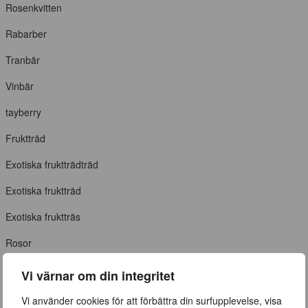
Rosenkvitten
Rabarber
Tranbär
Vinbär
tayberry
Fruktträd
Exotiska fruktträdträd
Exotiska fruktträd
Exotiska fruktträs
Rosor
Klängväxter
Vi värnar om din integritet
Medelhavsväxter
Vi använder cookies för att förbättra din surfupplevelse, visa