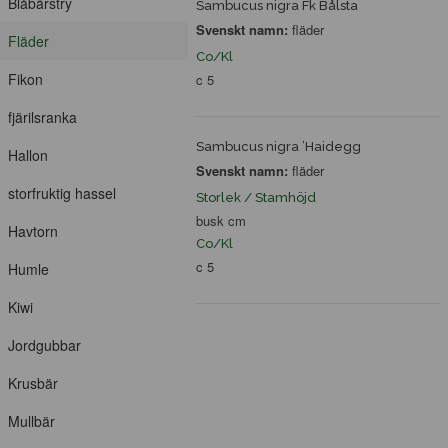
Blåbärstry
Sambucus nigra Fk Bålsta
Svenskt namn:
fläder
Fläder
Co/Kl
Fikon
c 5
fjärilsranka
Sambucus nigra ’Haidegg
Hallon
Svenskt namn:
fläder
storfruktig hassel
Storlek / Stamhöjd
busk cm
Havtorn
Co/Kl
c 5
Humle
Kiwi
Jordgubbar
Krusbär
Mullbär