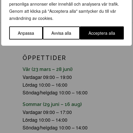
personliga annonser eller innehåll och analysera vår trafik.
Blomsterlök / Dahlior
Genom att klicka på "Acceptera alla" samtycker du till vår
Häckplantor
användning av cookies.
Anpassa
Avvisa alla
Acceptera alla
ÖPPETTIDER
Vår (23 mars – 28 juni)
Vardagar 09:00 – 19:00
Lördag 10:00 – 16:00
Söndag/helgdag 10:00 – 16:00
Sommar (29 juni – 16 aug)
Vardagar 09:00 – 17:00
Lördag 10:00 – 14:00
Söndag/helgdag 10:00 – 14:00