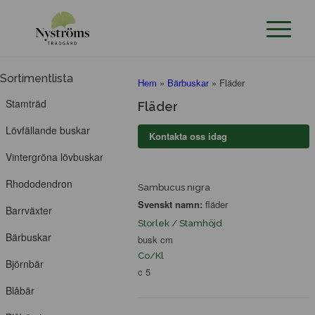
Sortimentlista
Hem
»
Bärbuskar
»
Fläder
Stamträd
Fläder
Lövfällande buskar
Kontakta oss idag
Vintergröna lövbuskar
Rhododendron
Sambucus nigra
Svenskt namn:
fläder
Barrväxter
Storlek / Stamhöjd
Bärbuskar
busk cm
Co/Kl
Björnbär
c 5
Blåbär