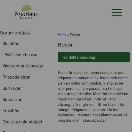
Sortimentlista
Hem
»
Rosor
Stamträd
Rosor
Lövfällande buskar
Kontakta oss idag
Vintergröna lövbuskar
Rosor är klassiska prydnadsväxter som
Rhododendron
erbjuder en mångfald av färger och dofter.
De kan odlas som buskar, klängväxter
Barrväxter
eller perennal och passar bra i många
olika trädgårdsstilar. Med rätt skötsel kan
rosor blomma rikligt under en lång
Bärbuskar
säsong, vilket gör dem till en favorit för
många trädgårdsentusiaster. De kan
Fruktträd
användas i rabatter, som klätterväxter på
pergolor eller i staudebäddar.
Exotiska fruktträdträd