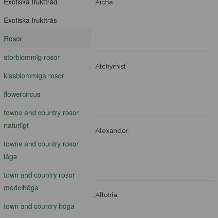
Exotiska fruktträd
Aicha
Exotiska fruktträs
Rosor
storblommig rosor
Alchymist
klasblommiga rosor
flowercircus
towne and country rosor
naturligt
Alexander
towne and country rosor
låga
town and country rosor
medelhöga
Allotria
town and country höga