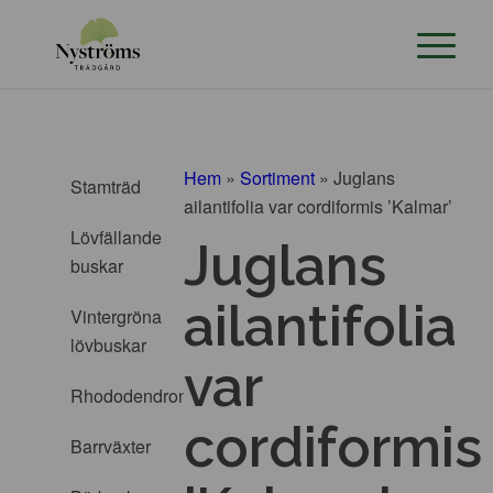
Hem
»
Sortiment
»
Juglans
Stamträd
ailantifolia var cordiformis ’Kalmar’
Lövfällande
Juglans
buskar
ailantifolia
Vintergröna
lövbuskar
var
Rhododendron
cordiformis
Barrväxter