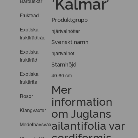
’Kalmar’
Bärbuskar
Fruktträd
Produktgrupp
Exotiska
hjärtvalnötter
fruktträdträd
Svenskt namn
Exotiska
hjärtvalnöt
fruktträd
Stamhöjd
Exotiska
40-60 cm
fruktträs
Mer
Rosor
information
Klängväxter
om Juglans
ailantifolia var
Medelhavsväxter
cordiformis