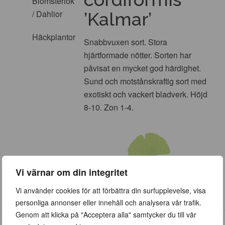
Blomsterlök
/ Dahlior
’Kalmar’
Häckplantor
Snabbvuxen sort. Stora
hjärtformade nötter. Sorten har
påvisat en mycket god härdighet.
Sund och motstånskraftig sort med
exotiskt och vackert bladverk. Höjd
8-10. Zon 1-4.
Vi värnar om din integritet
Vi använder cookies för att förbättra din surfupplevelse, visa
personliga annonser eller innehåll och analysera vår trafik.
Genom att klicka på "Acceptera alla" samtycker du till vår