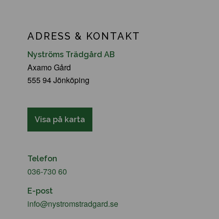
ADRESS & KONTAKT
Nyströms Trädgård AB
Axamo Gård
555 94 Jönköping
Visa på karta
Telefon
036-730 60
E-post
info@nystromstradgard.se