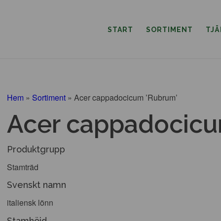
START
SORTIMENT
TJ
Hem
»
Sortiment
»
Acer cappadocicum ’Rubrum’
Acer cappadocicu
Produktgrupp
Stamträd
Svenskt namn
italiensk lönn
Stamhöjd