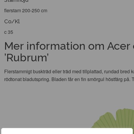
flerstam 200-250 cm
Co/Kl
c 35
Mer information om Ace
’Rubrum’
Flerstammigt buskträd eller träd med tillplattad, rundad bre
rödtonat bladutspring. Bladen får en fin smörgul höstfärg på. T