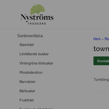
Sortimentlista
Hem
»
Ro
Stamträd
town
Lövfällande buskar
Kontak
Vintergröna lövbuskar
Rhododendron
Tumbling
Barrväxter
Bärbuskar
Fruktträd