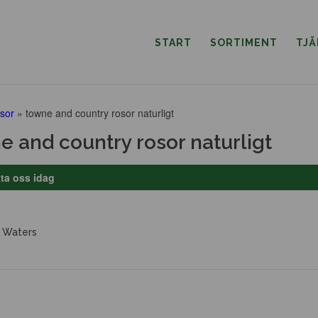
START
SORTIMENT
TJ
sor
»
towne and country rosor naturligt
e and country rosor naturligt
ta oss idag
 Waters