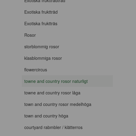
Exotiska fruktträdträd
Exotiska fruktträd
Exotiska fruktträs
Rosor
storblommig rosor
klasblommiga rosor
flowercircus
towne and country rosor naturligt
towne and country rosor låga
town and country rosor medelhöga
town and country höga
courtyard rabmbler / klätterros