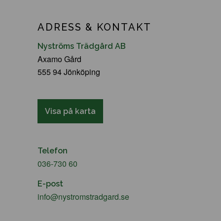
ADRESS & KONTAKT
Nyströms Trädgård AB
Axamo Gård
555 94 Jönköping
Visa på karta
Telefon
036-730 60
E-post
info@nystromstradgard.se