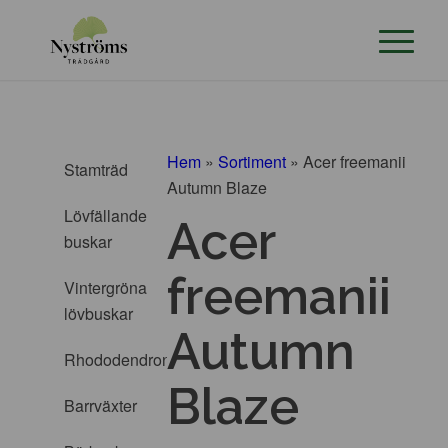
Hem
»
Sortiment
»
Acer freemanii
Stamträd
Autumn Blaze
Lövfällande
Acer
buskar
freemanii
Vintergröna
lövbuskar
Autumn
Rhododendron
Blaze
Barrväxter