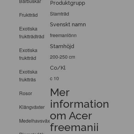
Bärbuskar
Produktgrupp
Stamträd
Fruktträd
Svenskt namn
Exotiska
freemanlönn
fruktträdträd
Stamhöjd
Exotiska
200-250 cm
fruktträd
Co/Kl
Exotiska
c 10
fruktträs
Mer
Rosor
information
Klängväxter
om Acer
Medelhavsväxter
freemanii