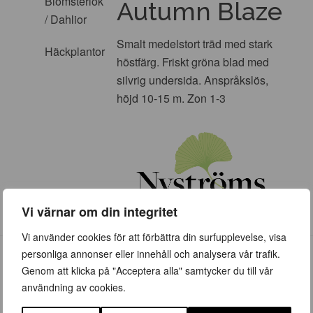
Blomsterlök
Autumn Blaze
/ Dahlior
Smalt medelstort träd med stark
Häckplantor
höstfärg. Friskt gröna blad med
silvrig undersida. Anspråkslös,
höjd 10-15 m. Zon 1-3
Vi värnar om din integritet
Vi använder cookies för att förbättra din surfupplevelse, visa
personliga annonser eller innehåll och analysera vår trafik.
Genom att klicka på "Acceptera alla" samtycker du till vår
användning av cookies.