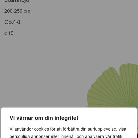
200-250 cm
Co/Kl
c 15
Vi värnar om din integritet
Vi använder cookies för att förbättra din surfupplevelse, visa
personliga annonser eller innehåll och analysera vår trafik.