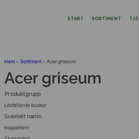
START
SORTIMENT
TJ
Hem
»
Sortiment
»
Acer griseum
Acer griseum
Produktgrupp
Lövfällande buskar
Svenskt namn
kopparlönn
Stamhöjd