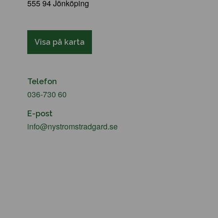
555 94 Jönköping
Visa på karta
Telefon
036-730 60
E-post
info@nystromstradgard.se