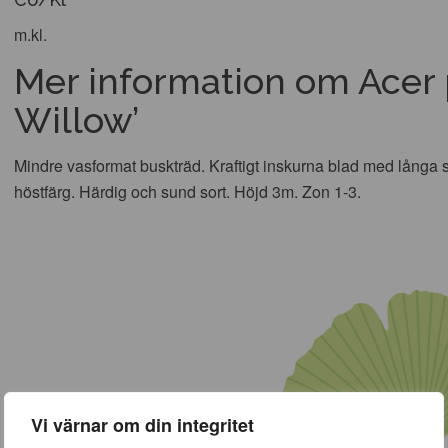
m.kl.
Mer information om Acer 
Willow’
Mindre vasformat buskträd. Kraftigt inskurna blad med långa 
höstfärg. Härdig och sund sort. Höjd 3m. Zon 1-3.
Vi värnar om din integritet