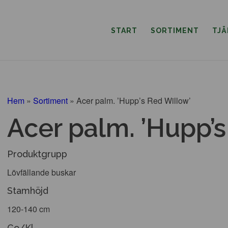
START
SORTIMENT
TJ
Hem
»
Sortiment
»
Acer palm. ’Hupp’s Red Willow’
Acer palm. ’Hupp’s
Produktgrupp
Lövfällande buskar
Stamhöjd
120-140 cm
Co/Kl