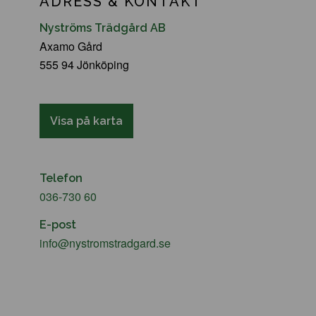
ADRESS & KONTAKT
Nyströms Trädgård AB
Axamo Gård
555 94 Jönköping
Visa på karta
Telefon
036-730 60
E-post
info@nystromstradgard.se