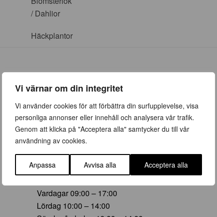
Blomsterlök
/ Dahlior
Häckplantor
Vi värnar om din integritet
ÖPPETTIDER
Vi använder cookies för att förbättra din surfupplevelse, visa
personliga annonser eller innehåll och analysera vår trafik.
Vår (23 mars – 28 juni)
Genom att klicka på "Acceptera alla" samtycker du till vår
Vardagar 09:00 – 19:00
användning av cookies.
Lördag 10:00 – 16:00
Söndag/helgdag 10:00 – 16:00
Anpassa
Avvisa alla
Acceptera alla
Sommar (29 juni – 16 aug)
Vardagar 09:00 – 17:00
Lördag 10:00 – 14:00