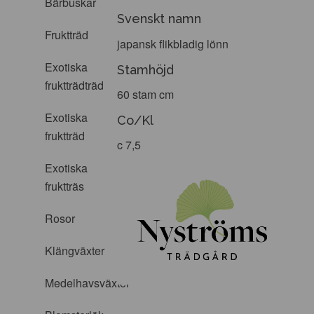
Bärbuskar
Svenskt namn
Fruktträd
japansk flikbladig lönn
Exotiska
Stamhöjd
fruktträdträd
60 stam cm
Exotiska
Co/Kl
fruktträd
c 7,5
Exotiska
fruktträs
Rosor
Klängväxter
Medelhavsväxter