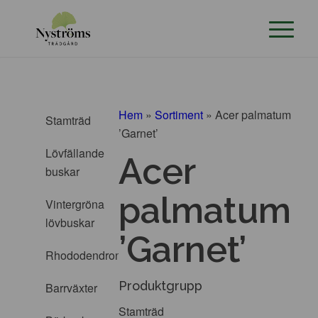
Hem
»
Sortiment
»
Acer palmatum
Stamträd
’Garnet’
Lövfällande
Acer
buskar
palmatum
Vintergröna
lövbuskar
’Garnet’
Rhododendron
Produktgrupp
Barrväxter
Stamträd