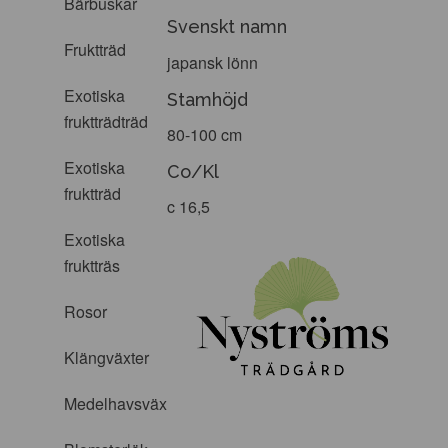
Bärbuskar
Svenskt namn
Fruktträd
japansk lönn
Exotiska
Stamhöjd
fruktträdträd
80-100 cm
Exotiska
Co/Kl
fruktträd
c 16,5
Exotiska
fruktträs
Rosor
Klängväxter
Medelhavsväxter