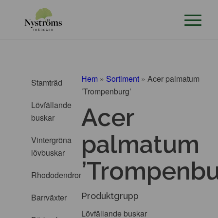
Hem
»
Sortiment
»
Acer palmatum
Stamträd
’Trompenburg’
Lövfällande
Acer
buskar
palmatum
Vintergröna
lövbuskar
’Trompenbu
Rhododendron
Produktgrupp
Barrväxter
Lövfällande buskar