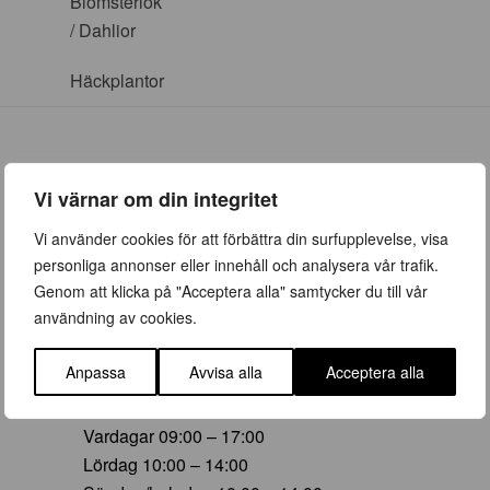
Blomsterlök
/ Dahlior
Häckplantor
Vi värnar om din integritet
ÖPPETTIDER
Vi använder cookies för att förbättra din surfupplevelse, visa
personliga annonser eller innehåll och analysera vår trafik.
Vår (23 mars – 28 juni)
Genom att klicka på "Acceptera alla" samtycker du till vår
Vardagar 09:00 – 19:00
användning av cookies.
Lördag 10:00 – 16:00
Söndag/helgdag 10:00 – 16:00
Anpassa
Avvisa alla
Acceptera alla
Sommar (29 juni – 16 aug)
Vardagar 09:00 – 17:00
Lördag 10:00 – 14:00