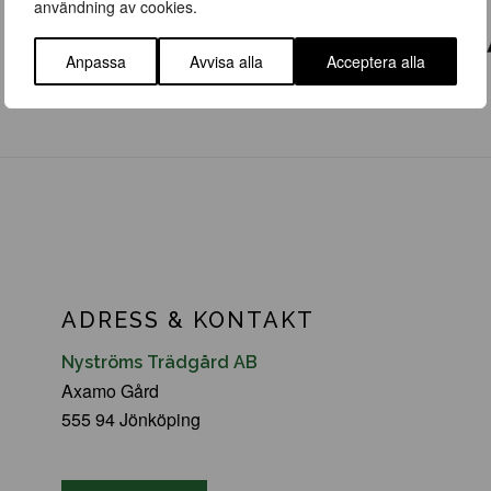
användning av cookies.
Anpassa
Avvisa alla
Acceptera alla
ADRESS & KONTAKT
Nyströms Trädgård AB
Axamo Gård
555 94 Jönköping