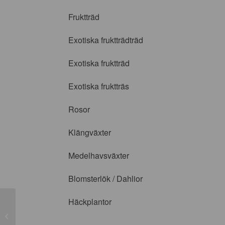
Fruktträd
Exotiska fruktträdträd
Exotiska fruktträd
Exotiska fruktträs
Rosor
Klängväxter
Medelhavsväxter
Blomsterlök / Dahlior
Häckplantor
Acer palmatum ’Villa Taronto’