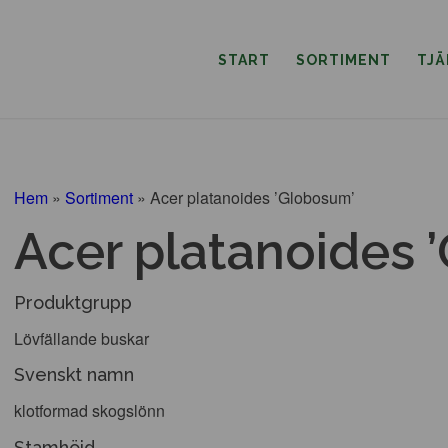
START
SORTIMENT
TJ
Hem
»
Sortiment
»
Acer platanoides ’Globosum’
Acer platanoides 
Produktgrupp
Lövfällande buskar
Svenskt namn
klotformad skogslönn
Stamhöjd