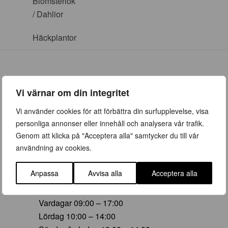
Blomsterlök
/ Dahlior
Häckplantor
Vi värnar om din integritet
ÖPPETTIDER
Vi använder cookies för att förbättra din surfupplevelse, visa
personliga annonser eller innehåll och analysera vår trafik.
Vår (23 mars – 28 juni)
Genom att klicka på "Acceptera alla" samtycker du till vår
Vardagar 09:00 – 19:00
användning av cookies.
Lördag 10:00 – 16:00
Söndag/helgdag 10:00 – 16:00
Anpassa
Avvisa alla
Acceptera alla
Sommar (29 juni – 16 aug)
Vardagar 09:00 – 17:00
Lördag 10:00 – 14:00