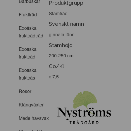
Bärbuskar
Produktgrupp
Stamträd
Fruktträd
Svenskt namn
Exotiska
ginnala lönn
fruktträdträd
Stamhöjd
Exotiska
200-250 cm
fruktträd
Co/Kl
Exotiska
c 7,5
fruktträs
Rosor
Klängväxter
Medelhavsväxter