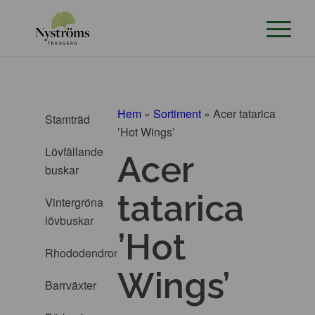
Hem
»
Sortiment
»
Acer tatarica
Stamträd
’Hot Wings’
Lövfällande
Acer
buskar
tatarica
Vintergröna
lövbuskar
’Hot
Rhododendron
Wings’
Barrväxter