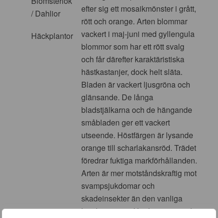
Blomsterlök
efter sig ett mosaikmönster i grått,
/ Dahlior
rött och orange. Arten blommar
vackert i maj-juni med gyllengula
Häckplantor
blommor som har ett rött svalg
och får därefter karaktäristiska
hästkastanjer, dock helt släta.
Bladen är vackert ljusgröna och
glänsande. De långa
bladstjälkarna och de hängande
småbladen ger ett vackert
utseende. Höstfärgen är lysande
orange till scharlakansröd. Trädet
föredrar fuktiga markförhållanden.
Arten är mer motståndskraftig mot
svampsjukdomar och
skadeinsekter än den vanliga
hästkastanjen. Höjd 12-15m. och