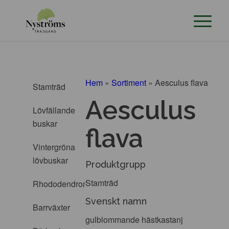
Hem
»
Sortiment
»
Aesculus flava
Stamträd
Aesculus
Lövfällande
buskar
flava
Vintergröna
lövbuskar
Produktgrupp
Stamträd
Rhododendron
Svenskt namn
Barrväxter
gulblommande hästkastanj