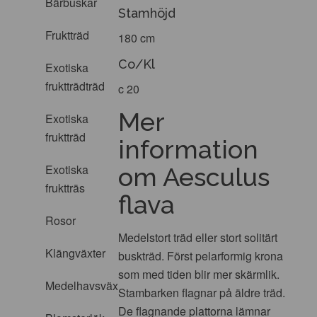
Bärbuskar
Stamhöjd
Fruktträd
180 cm
Co/Kl
Exotiska
fruktträdträd
c 20
Mer
Exotiska
fruktträd
information
Exotiska
om Aesculus
fruktträs
flava
Rosor
Medelstort träd eller stort solitärt
Klängväxter
buskträd. Först pelarformig krona
som med tiden blir mer skärmlik.
Medelhavsväxter
Stambarken flagnar på äldre träd.
De flagnande plattorna lämnar