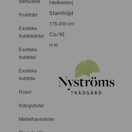
Bärbuskar
hästkastanj
Stamhöjd
Fruktträd
175-200 cm
Exotiska
Co/Kl
fruktträdträd
m.kl.
Exotiska
fruktträd
Exotiska
fruktträs
Rosor
Klängväxter
Medelhavsväxter