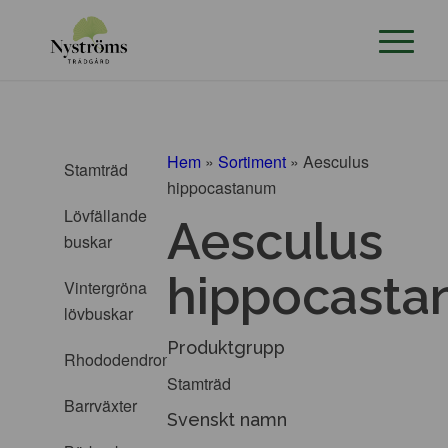
Hem
»
Sortiment
»
Aesculus
Stamträd
hippocastanum
Lövfällande
Aesculus
buskar
hippocast
Vintergröna
lövbuskar
Produktgrupp
Rhododendron
Stamträd
Barrväxter
Svenskt namn