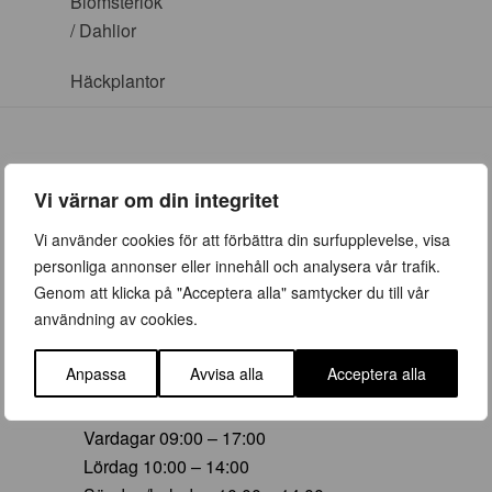
Blomsterlök
/ Dahlior
Häckplantor
Vi värnar om din integritet
ÖPPETTIDER
Vi använder cookies för att förbättra din surfupplevelse, visa
personliga annonser eller innehåll och analysera vår trafik.
Vår (23 mars – 28 juni)
Genom att klicka på "Acceptera alla" samtycker du till vår
Vardagar 09:00 – 19:00
användning av cookies.
Lördag 10:00 – 16:00
Söndag/helgdag 10:00 – 16:00
Anpassa
Avvisa alla
Acceptera alla
Sommar (29 juni – 16 aug)
Vardagar 09:00 – 17:00
Lördag 10:00 – 14:00