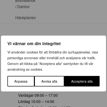
Blomsterlök
/ Dahlior
Häckplantor
Vi värnar om din integritet
ÖPPETTIDER
Vi använder cookies för att förbättra din surfupplevelse, visa
personliga annonser eller innehåll och analysera vår trafik.
Vår (23 mars – 28 juni)
Genom att klicka på "Acceptera alla" samtycker du till vår
Vardagar 09:00 – 19:00
användning av cookies.
Lördag 10:00 – 16:00
Söndag/helgdag 10:00 – 16:00
Anpassa
Avvisa alla
Acceptera alla
Sommar (29 juni – 16 aug)
Vardagar 09:00 – 17:00
Lördag 10:00 – 14:00