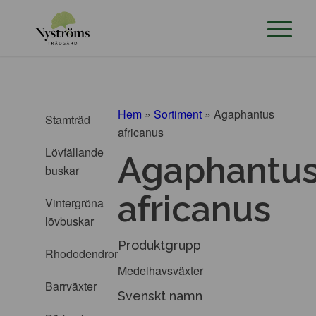
Hem
»
Sortiment
»
Agaphantus
Stamträd
africanus
Lövfällande
Agaphantu
buskar
africanus
Vintergröna
lövbuskar
Produktgrupp
Rhododendron
Medelhavsväxter
Barrväxter
Svenskt namn