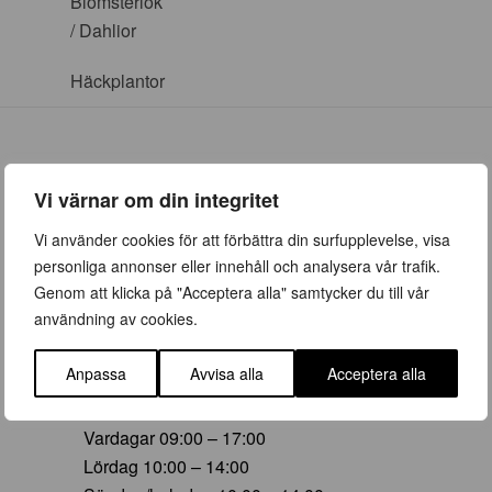
Blomsterlök
/ Dahlior
Häckplantor
Vi värnar om din integritet
ÖPPETTIDER
Vi använder cookies för att förbättra din surfupplevelse, visa
personliga annonser eller innehåll och analysera vår trafik.
Vår (23 mars – 28 juni)
Genom att klicka på "Acceptera alla" samtycker du till vår
Vardagar 09:00 – 19:00
användning av cookies.
Lördag 10:00 – 16:00
Söndag/helgdag 10:00 – 16:00
Anpassa
Avvisa alla
Acceptera alla
Sommar (29 juni – 16 aug)
Vardagar 09:00 – 17:00
Lördag 10:00 – 14:00