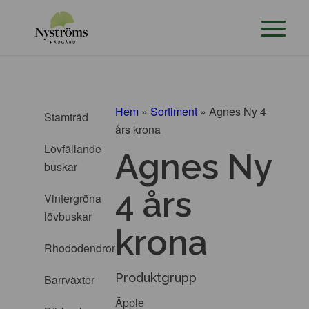
Hem
»
Sortiment
»
Agnes Ny 4
Stamträd
års krona
Lövfällande
Agnes Ny
buskar
4 års
Vintergröna
lövbuskar
krona
Rhododendron
Produktgrupp
Barrväxter
Äpple