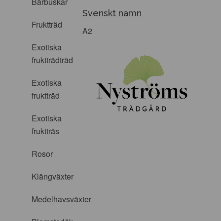
Bärbuskar
Svenskt namn
Fruktträd
A2
Exotiska
fruktträdträd
Exotiska
fruktträd
Exotiska
fruktträs
Rosor
Klängväxter
Medelhavsväxter