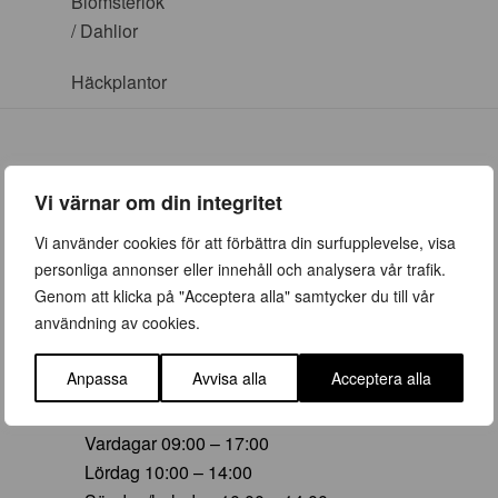
Blomsterlök
/ Dahlior
Häckplantor
Vi värnar om din integritet
ÖPPETTIDER
Vi använder cookies för att förbättra din surfupplevelse, visa
personliga annonser eller innehåll och analysera vår trafik.
Vår (23 mars – 28 juni)
Genom att klicka på "Acceptera alla" samtycker du till vår
Vardagar 09:00 – 19:00
användning av cookies.
Lördag 10:00 – 16:00
Söndag/helgdag 10:00 – 16:00
Anpassa
Avvisa alla
Acceptera alla
Sommar (29 juni – 16 aug)
Vardagar 09:00 – 17:00
Lördag 10:00 – 14:00