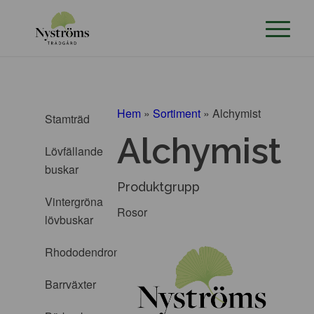
Hem
»
Sortiment
»
Alchymist
Stamträd
Alchymist
Lövfällande
buskar
Produktgrupp
Vintergröna
Rosor
lövbuskar
Rhododendron
Barrväxter