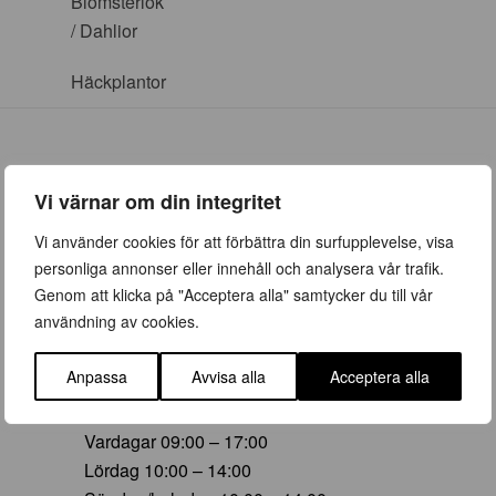
Blomsterlök
/ Dahlior
Häckplantor
Vi värnar om din integritet
ÖPPETTIDER
Vi använder cookies för att förbättra din surfupplevelse, visa
personliga annonser eller innehåll och analysera vår trafik.
Vår (23 mars – 28 juni)
Genom att klicka på "Acceptera alla" samtycker du till vår
Vardagar 09:00 – 19:00
användning av cookies.
Lördag 10:00 – 16:00
Söndag/helgdag 10:00 – 16:00
Anpassa
Avvisa alla
Acceptera alla
Sommar (29 juni – 16 aug)
Vardagar 09:00 – 17:00
Lördag 10:00 – 14:00