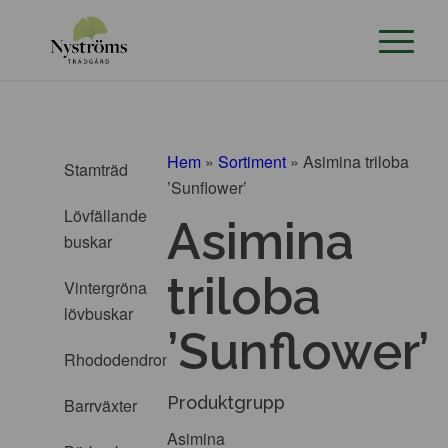
Hem
»
Sortiment
»
Asimina triloba
Stamträd
’Sunflower’
Lövfällande
Asimina
buskar
triloba
Vintergröna
lövbuskar
’Sunflower’
Rhododendron
Produktgrupp
Barrväxter
Asimina