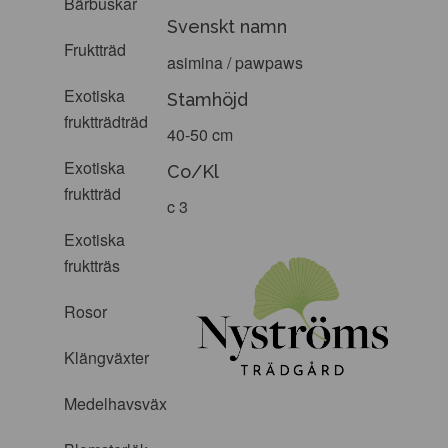
Bärbuskar
Svenskt namn
Fruktträd
asimina / pawpaws
Exotiska
Stamhöjd
fruktträdträd
40-50 cm
Exotiska
Co/Kl
fruktträd
c 3
Exotiska
fruktträs
Rosor
Klängväxter
Medelhavsväxter