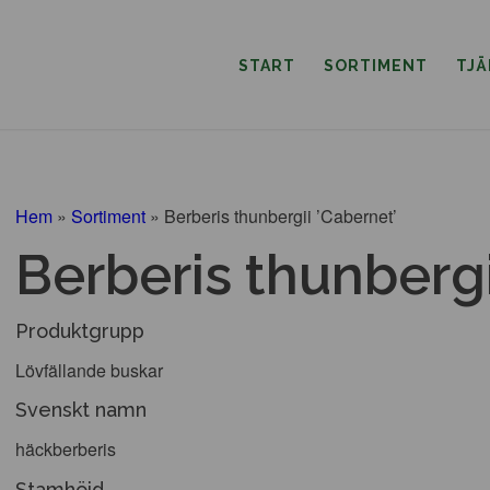
START
SORTIMENT
TJ
Hem
»
Sortiment
»
Berberis thunbergii ’Cabernet’
Berberis thunbergi
Produktgrupp
Lövfällande buskar
Svenskt namn
häckberberis
Stamhöjd