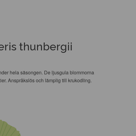
ris thunbergii
under hela säsongen. De ljusgula blommorna
er. Anspråkslös och lämplig till krukodling.