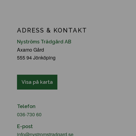
ADRESS & KONTAKT
Nyströms Trädgård AB
Axamo Gård
555 94 Jönköping
Visa på karta
Telefon
036-730 60
E-post
info@nystromstradgard.se