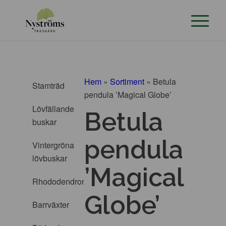
Hem
»
Sortiment
»
Betula
Stamträd
pendula ’Magical Globe’
Lövfällande
Betula
buskar
pendula
Vintergröna
lövbuskar
’Magical
Rhododendron
Globe’
Barrväxter