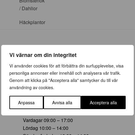
Blomsterlök
/ Dahlior
Häckplantor
Vi värnar om din integritet
ÖPPETTIDER
Vi använder cookies för att förbättra din surfupplevelse, visa
personliga annonser eller innehåll och analysera vår trafik.
Vår (23 mars – 28 juni)
Genom att klicka på "Acceptera alla" samtycker du till vår
Vardagar 09:00 – 19:00
användning av cookies.
Lördag 10:00 – 16:00
Söndag/helgdag 10:00 – 16:00
Anpassa
Avvisa alla
Acceptera alla
Sommar (29 juni – 16 aug)
Vardagar 09:00 – 17:00
Lördag 10:00 – 14:00