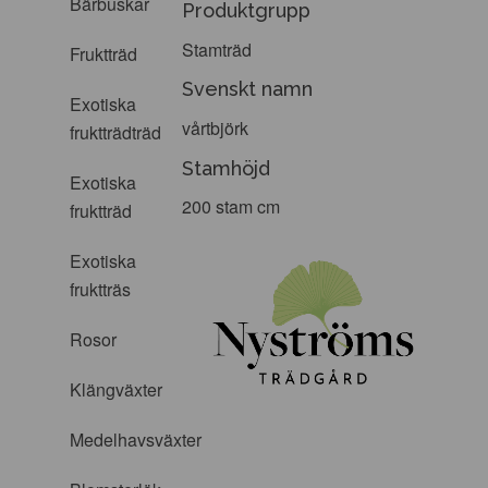
Bärbuskar
Produktgrupp
Stamträd
Fruktträd
Svenskt namn
Exotiska
vårtbjörk
fruktträdträd
Stamhöjd
Exotiska
200 stam cm
fruktträd
Exotiska
fruktträs
Rosor
Klängväxter
Medelhavsväxter