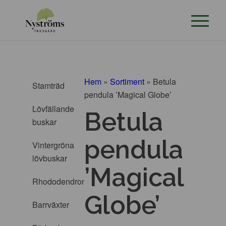
Hem
»
Sortiment
»
Betula
Stamträd
pendula ’Magical Globe’
Lövfällande
Betula
buskar
pendula
Vintergröna
lövbuskar
’Magical
Rhododendron
Globe’
Barrväxter