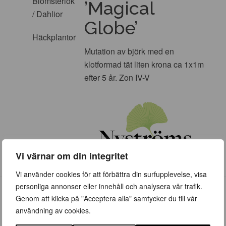
Blomsterlök
’Magical
/ Dahlior
Globe’
Häckplantor
Mutation av björk med en
klotformad tät liten krona ca 1x1m
efter 5 år. Zon IV-V
Vi värnar om din integritet
Vi använder cookies för att förbättra din surfupplevelse, visa
personliga annonser eller innehåll och analysera vår trafik.
Genom att klicka på "Acceptera alla" samtycker du till vår
användning av cookies.