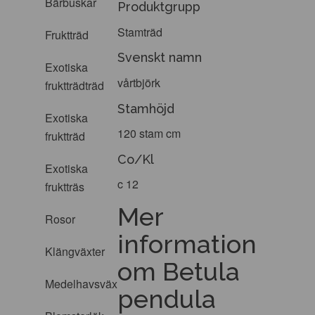
Bärbuskar
Produktgrupp
Stamträd
Fruktträd
Svenskt namn
Exotiska
vårtbjörk
fruktträdträd
Stamhöjd
Exotiska
120 stam cm
fruktträd
Co/Kl
Exotiska
c 12
fruktträs
Mer
Rosor
information
Klängväxter
om Betula
Medelhavsväxter
pendula