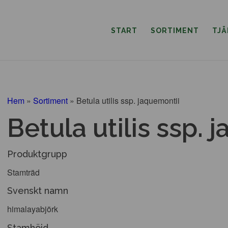
START
SORTIMENT
TJ
Hem
»
Sortiment
»
Betula utilis ssp. jaquemontii
Betula utilis ssp. 
Produktgrupp
Stamträd
Svenskt namn
himalayabjörk
Stamhöjd