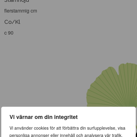
flerstammig cm
Co/Kl
c 90
Vi värnar om din integritet
Vi använder cookies för att förbättra din surfupplevelse, visa
personliga annonser eller innehåll och analysera vår trafik.