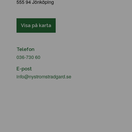
555 94 Jönköping
Visa på karta
Telefon
036-730 60
E-post
info@nystromstradgard.se