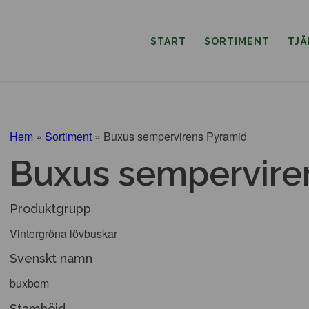
START
SORTIMENT
TJ
Hem
»
Sortiment
»
Buxus sempervirens Pyramid
Buxus sempervire
Produktgrupp
Vintergröna lövbuskar
Svenskt namn
buxbom
Stamhöjd