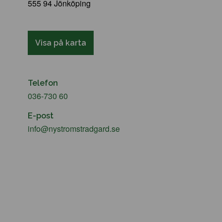
555 94 Jönköping
Visa på karta
Telefon
036-730 60
E-post
info@nystromstradgard.se