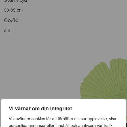
30-35 cm
Co/Kl
c 3
Vi värnar om din integritet
Vi använder cookies för att förbättra din surfupplevelse, visa
personliga annonser eller innehåll och analysera vår trafik.