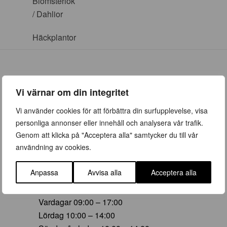
Blomsterlök
/ Dahlior
Häckplantor
Vi värnar om din integritet
ÖPPETTIDER
Vi använder cookies för att förbättra din surfupplevelse, visa
personliga annonser eller innehåll och analysera vår trafik.
Vår (23 mars – 28 juni)
Genom att klicka på "Acceptera alla" samtycker du till vår
Vardagar 09:00 – 19:00
användning av cookies.
Lördag 10:00 – 16:00
Söndag/helgdag 10:00 – 16:00
Anpassa
Avvisa alla
Acceptera alla
Sommar (29 juni – 16 aug)
Vardagar 09:00 – 17:00
Lördag 10:00 – 14:00