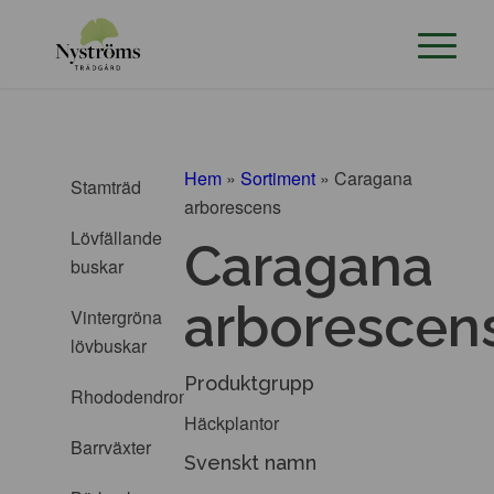
Hem
»
Sortiment
»
Caragana
Stamträd
arborescens
Lövfällande
Caragana
buskar
arborescen
Vintergröna
lövbuskar
Produktgrupp
Rhododendron
Häckplantor
Barrväxter
Svenskt namn