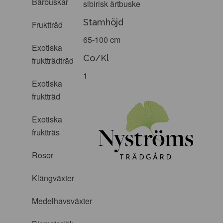
Bärbuskar
sibirisk ärtbuske
Stamhöjd
Fruktträd
65-100 cm
Exotiska
Co/Kl
fruktträdträd
1
Exotiska
fruktträd
Exotiska
fruktträs
Rosor
Klängväxter
Medelhavsväxter