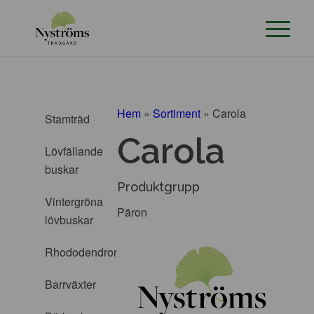
Hem
»
Sortiment
»
Carola
Stamträd
Carola
Lövfällande
buskar
Produktgrupp
Vintergröna
Päron
lövbuskar
Rhododendron
Barrväxter