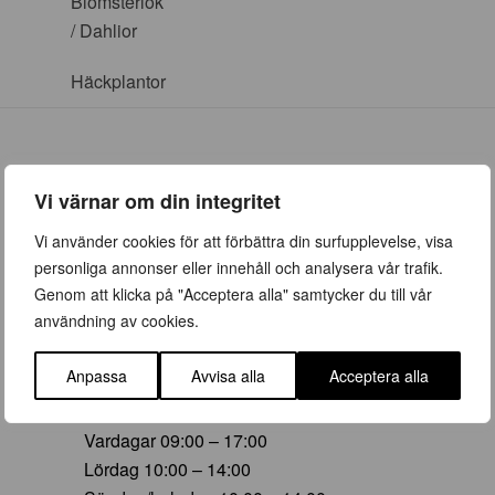
Blomsterlök
/ Dahlior
Häckplantor
Vi värnar om din integritet
ÖPPETTIDER
Vi använder cookies för att förbättra din surfupplevelse, visa
personliga annonser eller innehåll och analysera vår trafik.
Vår (23 mars – 28 juni)
Genom att klicka på "Acceptera alla" samtycker du till vår
Vardagar 09:00 – 19:00
användning av cookies.
Lördag 10:00 – 16:00
Söndag/helgdag 10:00 – 16:00
Anpassa
Avvisa alla
Acceptera alla
Sommar (29 juni – 16 aug)
Vardagar 09:00 – 17:00
Lördag 10:00 – 14:00