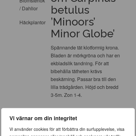
Blomsterlök
betulus
/ Dahlior
’Minoors’
Häckplantor
Minor Globe’
Spännande tät klotformig krona.
Bladen är mörkgröna och har en
ekbladslik tandning. För att
bibehålla tätheten krävs
beskärning. Passar bra till den
lilla trädgården. Höjd och bredd
3-5m. Zon 1-4.
Vi värnar om din integritet
Vi använder cookies för att förbättra din surfupplevelse, visa