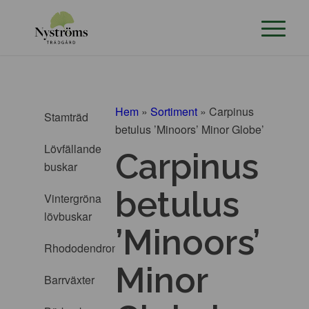
Hem
»
Sortiment
»
Carpinus
Stamträd
betulus ’Minoors’ Minor Globe’
Lövfällande
Carpinus
buskar
betulus
Vintergröna
lövbuskar
’Minoors’
Rhododendron
Minor
Barrväxter