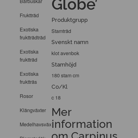
Globe’
Bärbuskar
Fruktträd
Produktgrupp
Exotiska
Stamträd
fruktträdträd
Svenskt namn
Exotiska
klot avenbok
fruktträd
Stamhöjd
Exotiska
180 stam cm
fruktträs
Co/Kl
Rosor
c 18
Mer
Klängväxter
information
Medelhavsväxter
om Carpinus