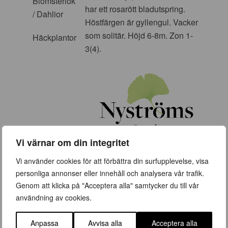
Blomsterlök
har ett rosarött bladutspring.
/ Dahlior
Höstfärgen är gyllengul. Vacker
som solitär. Höjd 6-8m. Zon 1-
Häckplantor
3(4).
Vi värnar om din integritet
Vi använder cookies för att förbättra din surfupplevelse, visa
personliga annonser eller innehåll och analysera vår trafik.
Genom att klicka på "Acceptera alla" samtycker du till vår
användning av cookies.
ÖPPETTIDER
Anpassa
Avvisa alla
Acceptera alla