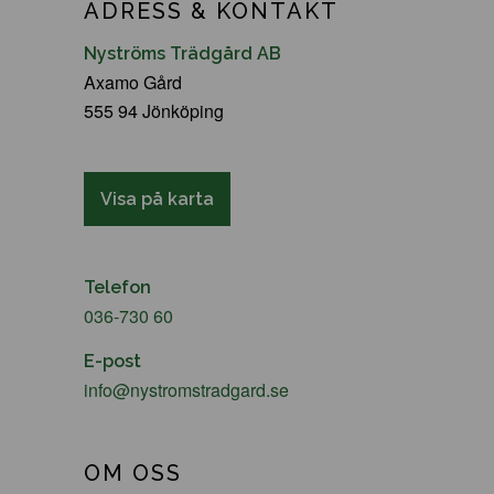
ADRESS & KONTAKT
Nyströms Trädgård AB
Axamo Gård
555 94 Jönköping
Visa på karta
Telefon
036-730 60
E-post
info@nystromstradgard.se
OM OSS