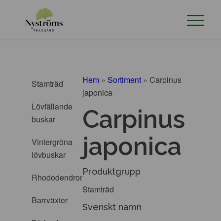
Hem
»
Sortiment
»
Carpinus
Stamträd
japonica
Lövfällande
Carpinus
buskar
japonica
Vintergröna
lövbuskar
Produktgrupp
Rhododendron
Stamträd
Barrväxter
Svenskt namn