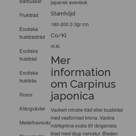
Bärbuskar
japansk avenbok
Stamhöjd
Fruktträd
180-200 2-3gr cm
Exotiska
Co/Kl
fruktträdträd
m.kl.
Exotiska
Mer
fruktträd
information
Exotiska
fruktträs
om Carpinus
japonica
Rosor
Klängväxter
Vackert mindre träd eller buskträd
med vasformad krona. Vackra
Medelhavsväxter
mörkgröna ovala till långsmala
blad med djup nervatur. Bladen