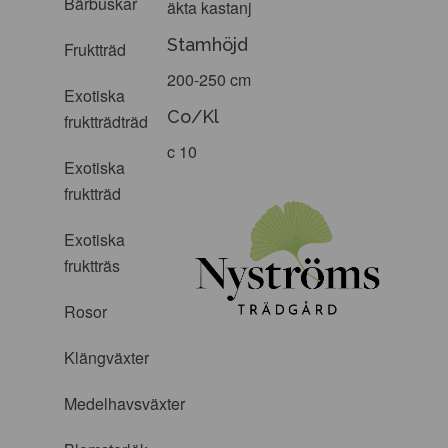
Bärbuskar
äkta kastanj
Stamhöjd
Fruktträd
200-250 cm
Exotiska
Co/Kl
fruktträdträd
c 10
Exotiska
fruktträd
Exotiska
fruktträs
Rosor
Klängväxter
Medelhavsväxter