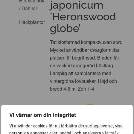
Blomsterlök
japonicum
/ Dahlior
’Heronswood
Häckplantor
globe’
Tät klotformad kompaktvuxen sort.
Mycket användbar dvärgform där
platsen är begränsad. Bladen får
en vackert orangeröd höstfärg.
Lämplig att samplantera med
vintergröna lövbuskar. Höjd och
bredd 4-8 m. Zon 1-4
Vi värnar om din integritet
Vi använder cookies för att förbättra din surfupplevelse, visa
personliga annonser eller innehåll och analysera vår trafik.