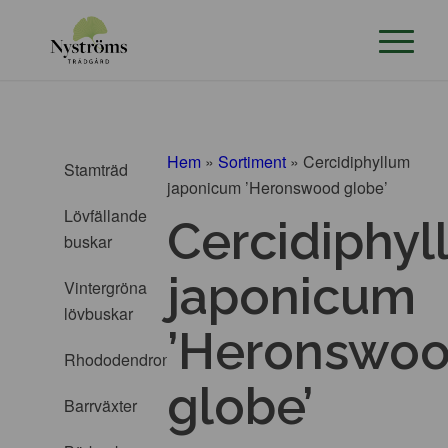
Hem
»
Sortiment
»
Cercidiphyllum
Stamträd
japonicum ’Heronswood globe’
Lövfällande
Cercidiphy
buskar
japonicum
Vintergröna
lövbuskar
’Heronswo
Rhododendron
globe’
Barrväxter