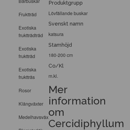
Bärbuskar
Produktgrupp
Lövfällande buskar
Fruktträd
Svenskt namn
Exotiska
katsura
fruktträdträd
Stamhöjd
Exotiska
180-200 cm
fruktträd
Co/Kl
Exotiska
m.kl.
fruktträs
Mer
Rosor
information
Klängväxter
om
Medelhavsväxter
Cercidiphyllum