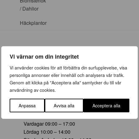
Blomsterlök
/ Dahlior
Häckplantor
Vi värnar om din integritet
ÖPPETTIDER
Vi använder cookies för att förbättra din surfupplevelse, visa
personliga annonser eller innehåll och analysera vår trafik.
Vår (23 mars – 28 juni)
Genom att klicka på "Acceptera alla" samtycker du till vår
Vardagar 09:00 – 19:00
användning av cookies.
Lördag 10:00 – 16:00
Söndag/helgdag 10:00 – 16:00
Anpassa
Avvisa alla
Acceptera alla
Sommar (29 juni – 16 aug)
Vardagar 09:00 – 17:00
Lördag 10:00 – 14:00