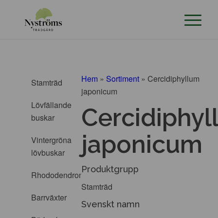
Hem
»
Sortiment
»
Cercidiphyllum
Stamträd
japonicum
Lövfällande
Cercidiphy
buskar
japonicum
Vintergröna
lövbuskar
Produktgrupp
Rhododendron
Stamträd
Barrväxter
Svenskt namn