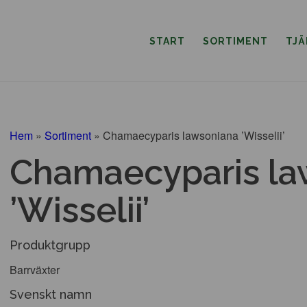
START
SORTIMENT
TJ
Hem
»
Sortiment
»
Chamaecyparis lawsoniana ’Wisselii’
Chamaecyparis la
’Wisselii’
Produktgrupp
Barrväxter
Svenskt namn