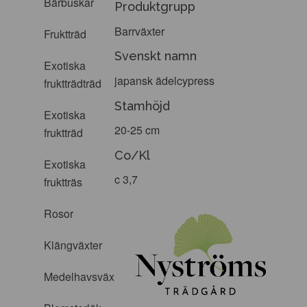
Bärbuskar
Produktgrupp
Barrväxter
Fruktträd
Svenskt namn
Exotiska
japansk ädelcypress
fruktträdträd
Stamhöjd
Exotiska
20-25 cm
fruktträd
Co/Kl
Exotiska
c 3,7
fruktträs
Rosor
Klängväxter
Medelhavsväxter