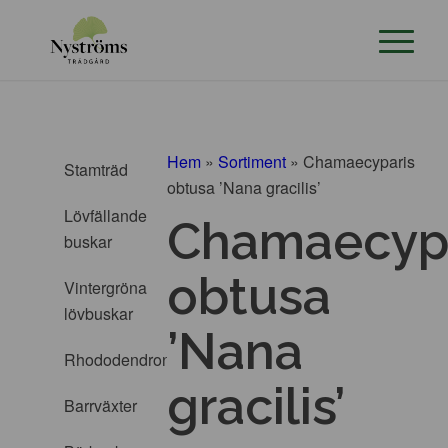
Hem
»
Sortiment
»
Chamaecyparis
Stamträd
obtusa ’Nana gracilis’
Lövfällande
Chamaecyp
buskar
obtusa
Vintergröna
lövbuskar
’Nana
Rhododendron
gracilis’
Barrväxter