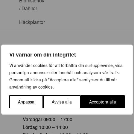
Blomsterlök
/ Dahlior
Häckplantor
Vi värnar om din integritet
ÖPPETTIDER
Vi använder cookies för att förbättra din surfupplevelse, visa
personliga annonser eller innehåll och analysera vår trafik.
Vår (23 mars – 28 juni)
Genom att klicka på "Acceptera alla" samtycker du till vår
Vardagar 09:00 – 19:00
användning av cookies.
Lördag 10:00 – 16:00
Söndag/helgdag 10:00 – 16:00
Anpassa
Avvisa alla
Acceptera alla
Sommar (29 juni – 16 aug)
Vardagar 09:00 – 17:00
Lördag 10:00 – 14:00