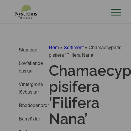
Hem
»
Sortiment
»
Chamaecyparis
Stamträd
pisifera ’Filifera Nana’
Lövfällande
Chamaecyp
buskar
pisifera
Vintergröna
lövbuskar
’Filifera
Rhododendron
Nana’
Barrväxter