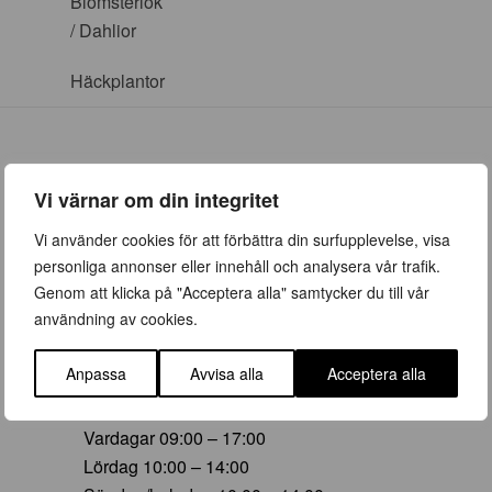
Blomsterlök
/ Dahlior
Häckplantor
Vi värnar om din integritet
ÖPPETTIDER
Vi använder cookies för att förbättra din surfupplevelse, visa
personliga annonser eller innehåll och analysera vår trafik.
Vår (23 mars – 28 juni)
Genom att klicka på "Acceptera alla" samtycker du till vår
Vardagar 09:00 – 19:00
användning av cookies.
Lördag 10:00 – 16:00
Söndag/helgdag 10:00 – 16:00
Anpassa
Avvisa alla
Acceptera alla
Sommar (29 juni – 16 aug)
Vardagar 09:00 – 17:00
Lördag 10:00 – 14:00