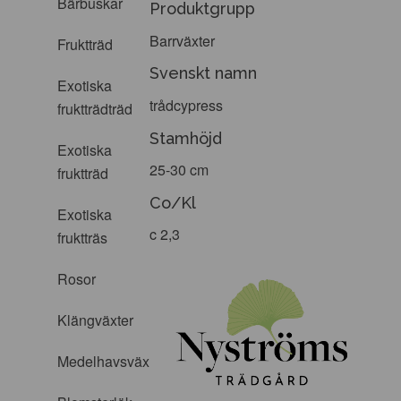
Bärbuskar
Produktgrupp
Barrväxter
Fruktträd
Svenskt namn
Exotiska
trådcypress
fruktträdträd
Stamhöjd
Exotiska
25-30 cm
fruktträd
Co/Kl
Exotiska
c 2,3
fruktträs
Rosor
Klängväxter
Medelhavsväxter