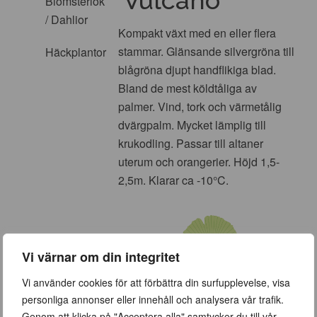
Blomsterlök
/ Dahlior
Kompakt växt med en eller flera
stammar. Glänsande silvergröna till
Häckplantor
blågröna djupt handflikiga blad.
Bland de mest köldtåliga av
palmer. Vind, tork och värmetålig
dvärgpalm. Mycket lämplig till
krukodling. Passar till altaner
uterum och orangerier. Höjd 1,5-
2,5m. Klarar ca -10°C.
Vi värnar om din integritet
Vi använder cookies för att förbättra din surfupplevelse, visa
personliga annonser eller innehåll och analysera vår trafik.
Genom att klicka på "Acceptera alla" samtycker du till vår