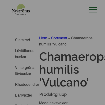
Hem
»
Sortiment
»
Chamaerops
Stamträd
humilis ’Vulcano’
Lövfällande
Chamaerop
buskar
humilis
Vintergröna
lövbuskar
’Vulcano’
Rhododendron
Produktgrupp
Barrväxter
Medelhavsväxter