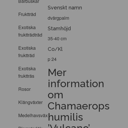
Bärbuskar
Svenskt namn
Fruktträd
dvärgpalm
Exotiska
Stamhöjd
fruktträdträd
35-40 cm
Exotiska
Co/Kl
fruktträd
p 24
Exotiska
Mer
fruktträs
information
Rosor
om
Klängväxter
Chamaerops
humilis
Medelhavsväxter
’Vulcano’