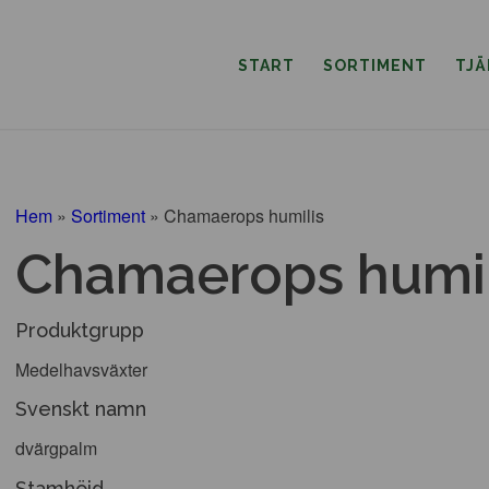
START
SORTIMENT
TJ
Hem
»
Sortiment
»
Chamaerops humilis
Chamaerops humil
Produktgrupp
Medelhavsväxter
Svenskt namn
dvärgpalm
Stamhöjd