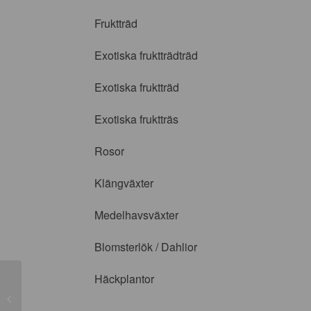
Fruktträd
Exotiska fruktträdträd
Exotiska fruktträd
Exotiska fruktträs
Rosor
Klängväxter
Medelhavsväxter
Blomsterlök / Dahlior
Häckplantor
Carpenteria californica