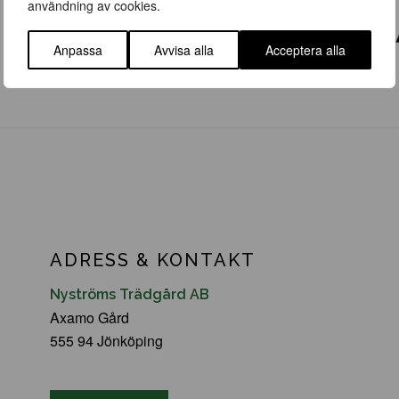
användning av cookies.
Anpassa
Avvisa alla
Acceptera alla
ADRESS & KONTAKT
Nyströms Trädgård AB
Axamo Gård
555 94 Jönköping