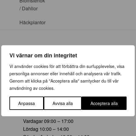
Blomsterlök
/ Dahlior
Häckplantor
Vi värnar om din integritet
ÖPPETTIDER
Vi använder cookies för att förbättra din surfupplevelse, visa
personliga annonser eller innehåll och analysera vår trafik.
Vår (23 mars – 28 juni)
Genom att klicka på "Acceptera alla" samtycker du till vår
Vardagar 09:00 – 19:00
användning av cookies.
Lördag 10:00 – 16:00
Söndag/helgdag 10:00 – 16:00
Anpassa
Avvisa alla
Acceptera alla
Sommar (29 juni – 16 aug)
Vardagar 09:00 – 17:00
Lördag 10:00 – 14:00