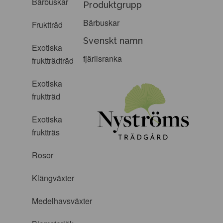
Bärbuskar
Produktgrupp
Bärbuskar
Fruktträd
Svenskt namn
Exotiska
fjärilsranka
fruktträdträd
Exotiska
fruktträd
Exotiska
fruktträs
Rosor
Klängväxter
Medelhavsväxter