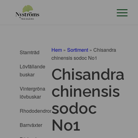
Hem
»
Sortiment
»
Chisandra
Stamträd
chinensis sodoc No1
Lövfällande
Chisandra
buskar
chinensis
Vintergröna
lövbuskar
sodoc
Rhododendron
No1
Barrväxter