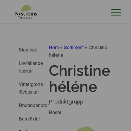
Hem
»
Sortiment
»
Christine
Stamträd
héléne
Lövfällande
Christine
buskar
héléne
Vintergröna
lövbuskar
Produktgrupp
Rhododendron
Rosor
Barrväxter