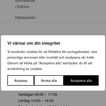
Blomsterlök
/ Dahlior
Häckplantor
Vi värnar om din integritet
ÖPPETTIDER
Vi använder cookies för att förbättra din surfupplevelse, visa
personliga annonser eller innehåll och analysera vår trafik.
Vår (23 mars – 28 juni)
Genom att klicka på "Acceptera alla" samtycker du till vår
Vardagar 09:00 – 19:00
användning av cookies.
Lördag 10:00 – 16:00
Söndag/helgdag 10:00 – 16:00
Anpassa
Avvisa alla
Acceptera alla
Sommar (29 juni – 16 aug)
Vardagar 09:00 – 17:00
Lördag 10:00 – 14:00