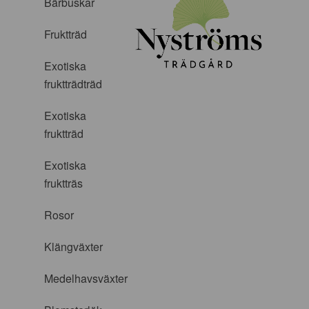
Bärbuskar
Fruktträd
Exotiska
fruktträdträd
Exotiska
fruktträd
Exotiska
fruktträs
Rosor
Klängväxter
Medelhavsväxter