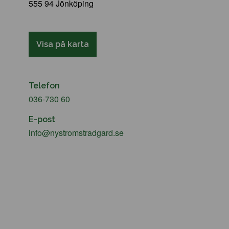
555 94 Jönköping
Visa på karta
Telefon
036-730 60
E-post
info@nystromstradgard.se