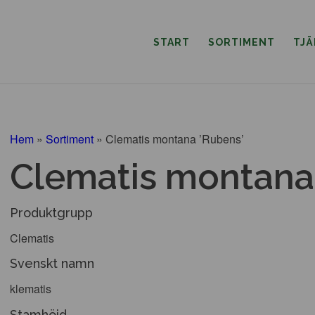
START
SORTIMENT
TJ
Hem
»
Sortiment
»
Clematis montana ’Rubens’
Clematis montana
Produktgrupp
Clematis
Svenskt namn
klematis
Stamhöjd