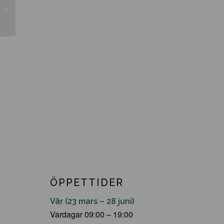
Clematis macropetala ’Maidwell Hall’
ÖPPETTIDER
Vår (23 mars – 28 juni)
Vardagar 09:00 – 19:00