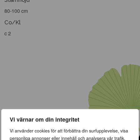
80-100 cm
Co/Kl
c 2
Vi värnar om din integritet
Vi använder cookies för att förbättra din surfupplevelse, visa
personliga annonser eller innehåll och analysera vår trafik.