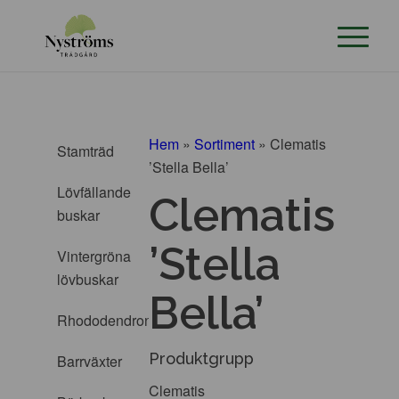
Hem
»
Sortiment
»
Clematis
Stamträd
’Stella Bella’
Lövfällande
Clematis
buskar
’Stella
Vintergröna
lövbuskar
Bella’
Rhododendron
Produktgrupp
Barrväxter
Clematis