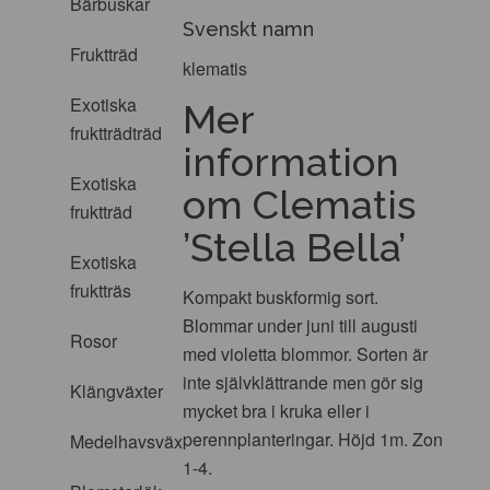
Bärbuskar
Svenskt namn
Fruktträd
klematis
Exotiska
Mer
fruktträdträd
information
Exotiska
om Clematis
fruktträd
’Stella Bella’
Exotiska
fruktträs
Kompakt buskformig sort.
Blommar under juni till augusti
Rosor
med violetta blommor. Sorten är
inte självklättrande men gör sig
Klängväxter
mycket bra i kruka eller i
perennplanteringar. Höjd 1m. Zon
Medelhavsväxter
1-4.