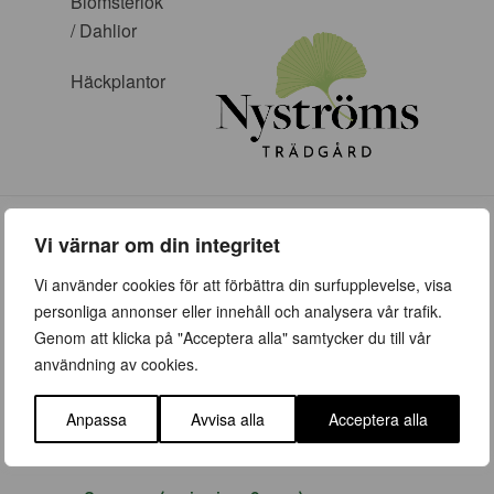
Blomsterlök
/ Dahlior
Häckplantor
Vi värnar om din integritet
Vi använder cookies för att förbättra din surfupplevelse, visa
personliga annonser eller innehåll och analysera vår trafik.
ÖPPETTIDER
Genom att klicka på "Acceptera alla" samtycker du till vår
användning av cookies.
Vår (23 mars – 28 juni)
Vardagar 09:00 – 19:00
Anpassa
Avvisa alla
Acceptera alla
Lördag 10:00 – 16:00
Söndag/helgdag 10:00 – 16:00