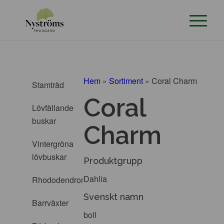
Hem
»
Sortiment
»
Coral Charm
Stamträd
Coral
Lövfällande
buskar
Charm
Vintergröna
lövbuskar
Produktgrupp
Dahlia
Rhododendron
Svenskt namn
Barrväxter
boll