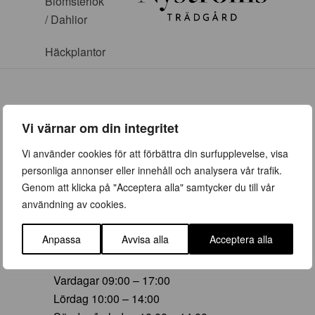
Blomsterlök
/ Dahlior
Häckplantor
Vi värnar om din integritet
ÖPPETTIDER
Vi använder cookies för att förbättra din surfupplevelse, visa
personliga annonser eller innehåll och analysera vår trafik.
Vår (23 mars – 28 juni)
Genom att klicka på "Acceptera alla" samtycker du till vår
Vardagar 09:00 – 19:00
användning av cookies.
Lördag 10:00 – 16:00
Söndag/helgdag 10:00 – 16:00
Anpassa
Avvisa alla
Acceptera alla
Sommar (29 juni – 16 aug)
Vardagar 09:00 – 17:00
Lördag 10:00 – 14:00