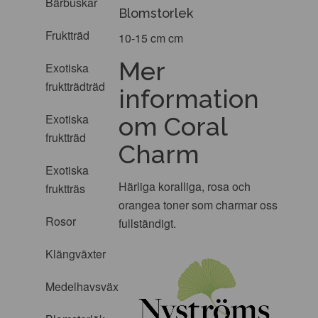
Bärbuskar
Blomstorlek
Fruktträd
10-15 cm cm
Mer
Exotiska
fruktträdträd
information
Exotiska
om Coral
fruktträd
Charm
Exotiska
Härliga koralliga, rosa och
fruktträs
orangea toner som charmar oss
Rosor
fullständigt.
Klängväxter
Medelhavsväxter