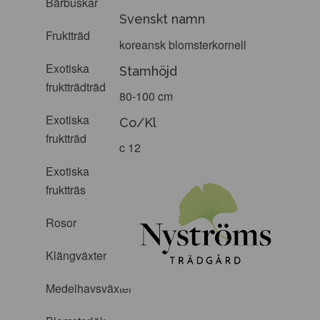
Bärbuskar
Svenskt namn
Fruktträd
koreansk blomsterkornell
Exotiska
Stamhöjd
fruktträdträd
80-100 cm
Exotiska
Co/Kl
fruktträd
c 12
Exotiska
fruktträs
Rosor
Klängväxter
Medelhavsväxter