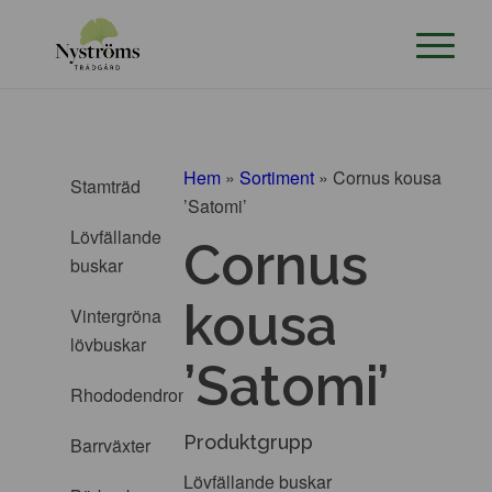
Hem
»
Sortiment
»
Cornus kousa
Stamträd
’Satomi’
Lövfällande
Cornus
buskar
kousa
Vintergröna
lövbuskar
’Satomi’
Rhododendron
Produktgrupp
Barrväxter
Lövfällande buskar