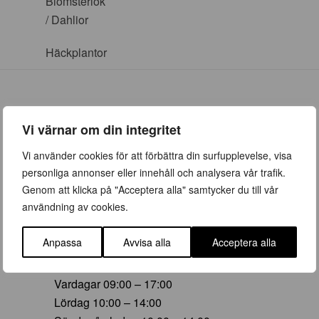
Blomsterlök
/ Dahlior
Häckplantor
Vi värnar om din integritet
ÖPPETTIDER
Vi använder cookies för att förbättra din surfupplevelse, visa
personliga annonser eller innehåll och analysera vår trafik.
Vår (23 mars – 28 juni)
Genom att klicka på "Acceptera alla" samtycker du till vår
Vardagar 09:00 – 19:00
användning av cookies.
Lördag 10:00 – 16:00
Söndag/helgdag 10:00 – 16:00
Anpassa
Avvisa alla
Acceptera alla
Sommar (29 juni – 16 aug)
Vardagar 09:00 – 17:00
Lördag 10:00 – 14:00