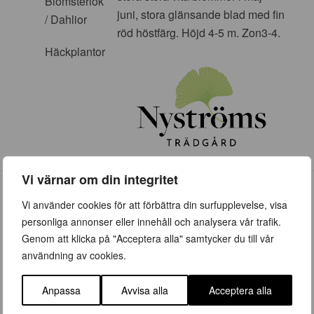
Blomsterlök
juni, stora glänsande blad med fin
/ Dahlior
röd höstfärg. Höjd 4-5 m. Zon3-4.
Häckplantor
Vi värnar om din integritet
Vi använder cookies för att förbättra din surfupplevelse, visa
personliga annonser eller innehåll och analysera vår trafik.
Genom att klicka på "Acceptera alla" samtycker du till vår
ÖPPETTIDER
användning av cookies.
Vår (23 mars – 28 juni)
Anpassa
Avvisa alla
Acceptera alla
Vardagar 09:00 – 19:00