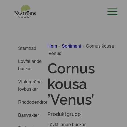
Hem
»
Sortiment
»
Cornus kousa
Stamträd
’Venus’
Lövfällande
Cornus
buskar
kousa
Vintergröna
lövbuskar
’Venus’
Rhododendron
Produktgrupp
Barrväxter
Lövfällande buskar