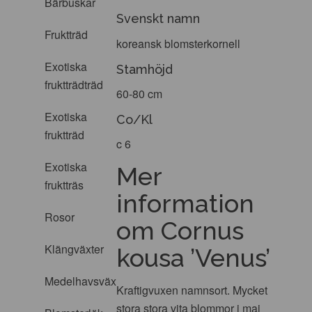
Bärbuskar
Svenskt namn
Fruktträd
koreansk blomsterkornell
Exotiska
Stamhöjd
fruktträdträd
60-80 cm
Exotiska
Co/Kl
fruktträd
c 6
Exotiska
Mer
fruktträs
information
Rosor
om Cornus
Klängväxter
kousa ’Venus’
Medelhavsväxter
Kraftigvuxen namnsort. Mycket
stora stora vita blommor i maj