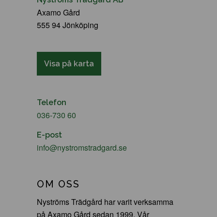
Axamo Gård
555 94 Jönköping
Visa på karta
Telefon
036-730 60
E-post
info@nystromstradgard.se
OM OSS
Nyströms Trädgård har varit verksamma
på Axamo Gård sedan 1999. Vår