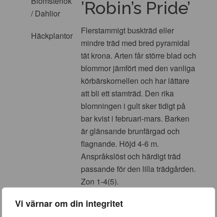
Blomsterlök
’Robin’s Pride’
/ Dahlior
Flerstammigt buskträd eller
Häckplantor
mindre träd med bred pyramidal
tät krona. Arten får större blad och
blommor jämfört med den vanliga
körbärskornellen och har lättare
att bli ett stamträd. Den rika
blomningen i gult sker tidigt på
bar kvist i februari-mars. Barken
är glänsande brunfärgad och
flagnande. Höjd 4-6 m.
Anspråkslöst och härdigt träd
passande för den lilla trädgården.
Zon 1-4(5).
Vi värnar om din integritet