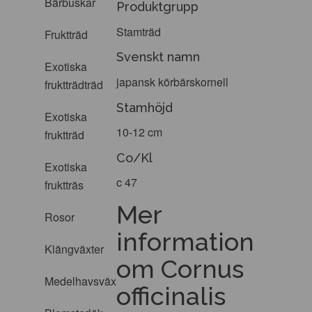
Bärbuskar
Produktgrupp
Stamträd
Fruktträd
Svenskt namn
Exotiska
japansk körbärskornell
fruktträdträd
Stamhöjd
Exotiska
10-12 cm
fruktträd
Co/Kl
Exotiska
c 47
fruktträs
Mer
Rosor
information
Klängväxter
om Cornus
Medelhavsväxter
officinalis