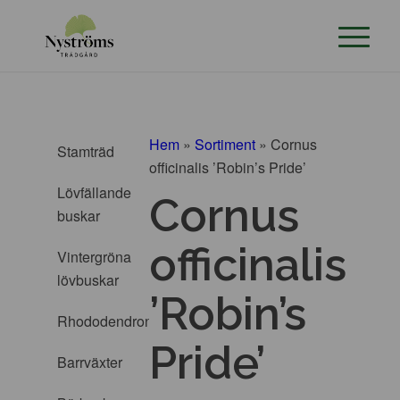
Hem
»
Sortiment
»
Cornus
Stamträd
officinalis ’Robin’s Pride’
Lövfällande
Cornus
buskar
officinalis
Vintergröna
lövbuskar
’Robin’s
Rhododendron
Pride’
Barrväxter