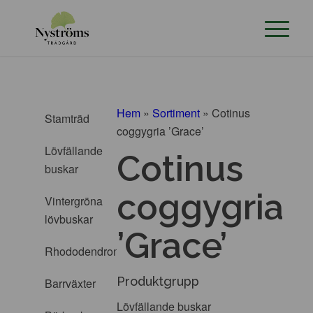
Hem
»
Sortiment
»
Cotinus
Stamträd
coggygria ’Grace’
Lövfällande
Cotinus
buskar
coggygria
Vintergröna
lövbuskar
’Grace’
Rhododendron
Produktgrupp
Barrväxter
Lövfällande buskar