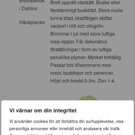
Blomsterlök
Brett upprätt växtsätt. Buske eller
/ Dahlior
flerstammigt buskträd. Stora ovala
tunna blad, bladfärgen skiftar
Häckplantor
vackert i rött och olivgrön.
Blommar i jul med stora luftiga
rosa vippor. Får dekorativa
förställningar i form av luftiga
peruklika plymer. Mycket torktålig.
Passar bra tillsammans med
rosor, buddlejor och perenner.
Höjd och bredd 2-3m. Zon 1-4.
Vi värnar om din integritet
Vi använder cookies för att förbättra din surfupplevelse, visa
personliga annonser eller innehåll och analysera vår trafik.