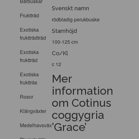
Bärbuskar
Svenskt namn
Fruktträd
rödbladig perukbuske
Exotiska
Stamhöjd
fruktträdträd
100-125 cm
Exotiska
Co/Kl
fruktträd
c 12
Exotiska
Mer
fruktträs
information
Rosor
om Cotinus
Klängväxter
coggygria
’Grace’
Medelhavsväxter