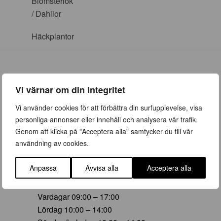
Blomsterlök
/ Dahlior
Häckplantor
Vi värnar om din integritet
ÖPPETTIDER
Vi använder cookies för att förbättra din surfupplevelse, visa
personliga annonser eller innehåll och analysera vår trafik.
Vår (23 mars – 28 juni)
Genom att klicka på "Acceptera alla" samtycker du till vår
Vardagar 09:00 – 19:00
användning av cookies.
Lördag 10:00 – 16:00
Söndag/helgdag 10:00 – 16:00
Anpassa
Avvisa alla
Acceptera alla
Sommar (29 juni – 16 aug)
Vardagar 09:00 – 17:00
Lördag 10:00 – 14:00