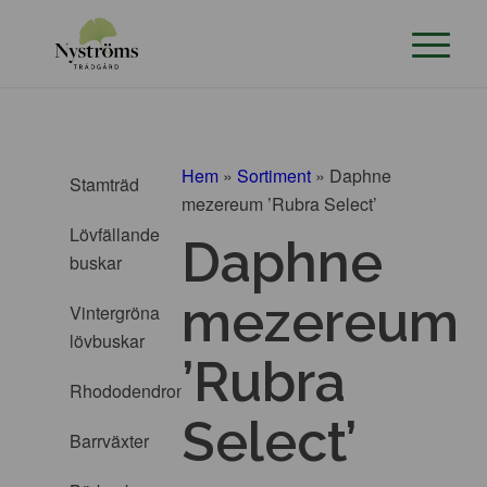
Hem
»
Sortiment
»
Daphne
Stamträd
mezereum ’Rubra Select’
Lövfällande
Daphne
buskar
mezereum
Vintergröna
lövbuskar
’Rubra
Rhododendron
Select’
Barrväxter