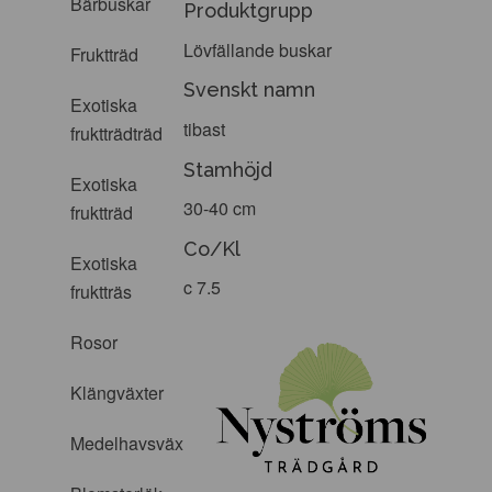
Bärbuskar
Produktgrupp
Lövfällande buskar
Fruktträd
Svenskt namn
Exotiska
tibast
fruktträdträd
Stamhöjd
Exotiska
30-40 cm
fruktträd
Co/Kl
Exotiska
c 7.5
fruktträs
Rosor
Klängväxter
Medelhavsväxter