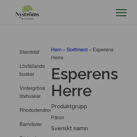
Hem
»
Sortiment
»
Esperens
Stamträd
Herre
Lövfällande
Esperens
buskar
Herre
Vintergröna
lövbuskar
Produktgrupp
Rhododendron
Päron
Barrväxter
Svenskt namn