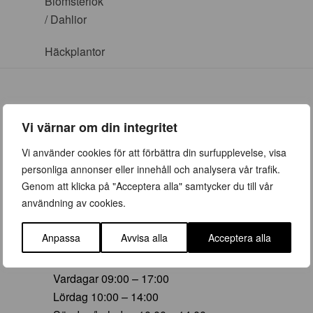
Blomsterlök
/ Dahlior
Häckplantor
Vi värnar om din integritet
ÖPPETTIDER
Vi använder cookies för att förbättra din surfupplevelse, visa
personliga annonser eller innehåll och analysera vår trafik.
Vår (23 mars – 28 juni)
Genom att klicka på "Acceptera alla" samtycker du till vår
Vardagar 09:00 – 19:00
användning av cookies.
Lördag 10:00 – 16:00
Söndag/helgdag 10:00 – 16:00
Anpassa
Avvisa alla
Acceptera alla
Sommar (29 juni – 16 aug)
Vardagar 09:00 – 17:00
Lördag 10:00 – 14:00