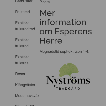
Bärbuskar
P.com
Mer
Fruktträd
information
Exotiska
fruktträdträd
om Esperens
Herre
Exotiska
fruktträd
Mognadstid sept-okt. Zon 1-4.
Exotiska
fruktträs
Rosor
Klängväxter
Medelhavsväxter